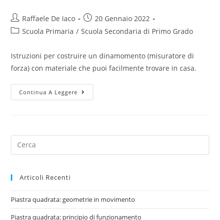
Post
Post
Raffaele De Iaco
20 Gennaio 2022
author:
published:
Post
Scuola Primaria
/
Scuola Secondaria di Primo Grado
category:
Istruzioni per costruire un dinamomento (misuratore di
forza) con materiale che puoi facilmente trovare in casa.
Dinamometro
Continua A Leggere
Search
for:
Articoli Recenti
Piastra quadrata: geometrie in movimento
Piastra quadrata: principio di funzionamento