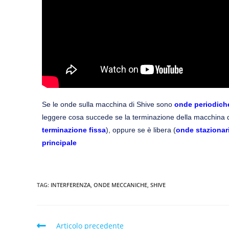
Se le onde sulla macchina di Shive sono
onde periodich
leggere cosa succede se la terminazione della macchina d
terminazione fissa
), oppure se è libera (
onde stazionar
principale
TAG:
INTERFERENZA
,
ONDE MECCANICHE
,
SHIVE
Articolo precedente