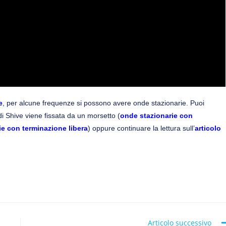
e
, per alcune frequenze si possono avere onde stazionarie. Puoi
i Shive viene fissata da un morsetto (
onde stazionarie con
ie con terminazione libera
) oppure continuare la lettura sull’
articolo
Articolo successivo