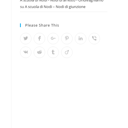
A scuola di Nodi - Nodi di arresto - Ondivaghiamo
su
A scuola di Nodi – Nodi di giunzione
Please Share This