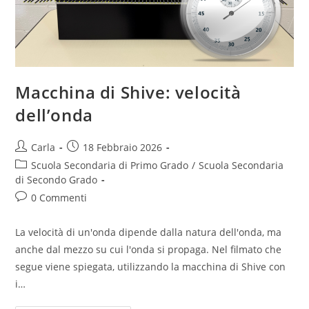
Macchina di Shive: velocità
dell’onda
Post
Post
Carla
18 Febbraio 2026
author:
published:
Post
Scuola Secondaria di Primo Grado
/
Scuola Secondaria
category:
di Secondo Grado
Post
0 Commenti
comments:
La velocità di un'onda dipende dalla natura dell'onda, ma
anche dal mezzo su cui l'onda si propaga. Nel filmato che
segue viene spiegata, utilizzando la macchina di Shive con
i…