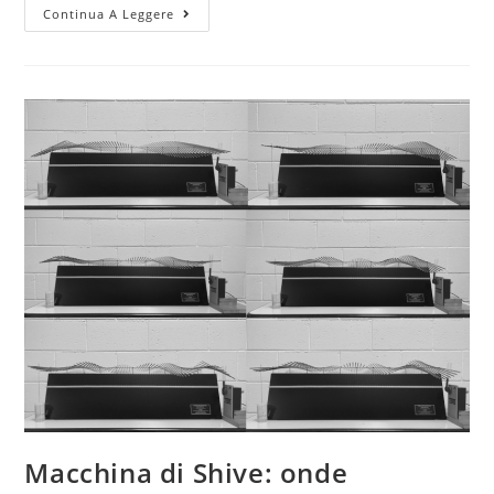
Macchina
Continua A Leggere
di
Shive:
velocità
dell’onda
Macchina di Shive: onde