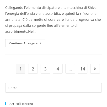
comments:
Collegando l'elemento dissipatore alla macchina di Shive,
l'energia dell'onda viene assorbita, e quindi la riflessione
annullata. Ciò permette di osservare l'onda progressiva che
si propaga dalla sorgente fino all'elemento di
assorbimento.Nel…
Macchina
Continua A Leggere
di
Shive:
assorbimento
dell’energia
1
2
3
4
…
14
Vai alla
dell’onda
Search
for:
Articoli Recenti