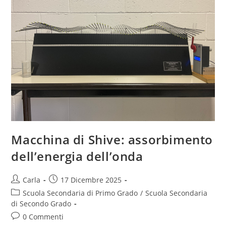
Macchina di Shive: assorbimento
dell’energia dell’onda
Post
Post
Carla
17 Dicembre 2025
author:
published:
Post
Scuola Secondaria di Primo Grado
/
Scuola Secondaria
category:
di Secondo Grado
Post
0 Commenti