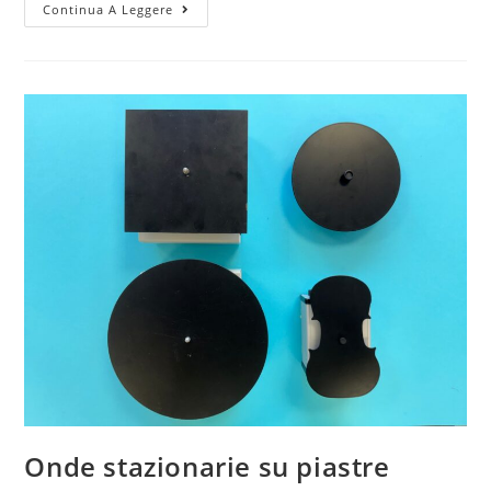
Macchina
Continua A Leggere
di
Shive:
interferenza
Onde stazionarie su piastre