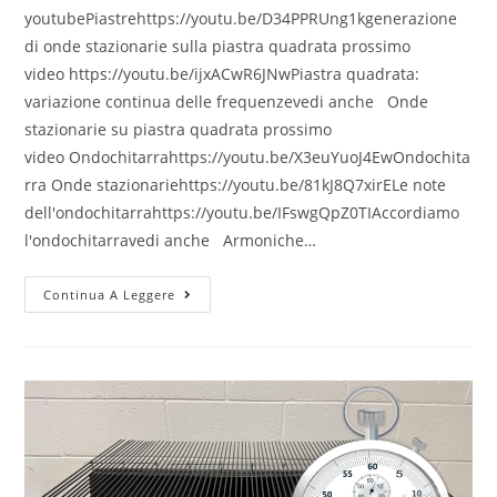
youtubePiastrehttps://youtu.be/D34PPRUng1kgenerazione
di onde stazionarie sulla piastra quadrata prossimo
video https://youtu.be/ijxACwR6JNwPiastra quadrata:
variazione continua delle frequenzevedi anche Onde
stazionarie su piastra quadrata prossimo
video Ondochitarrahttps://youtu.be/X3euYuoJ4EwOndochita
rra Onde stazionariehttps://youtu.be/81kJ8Q7xirELe note
dell'ondochitarrahttps://youtu.be/IFswgQpZ0TIAccordiamo
l'ondochitarravedi anche Armoniche…
video
Continua A Leggere
youtube