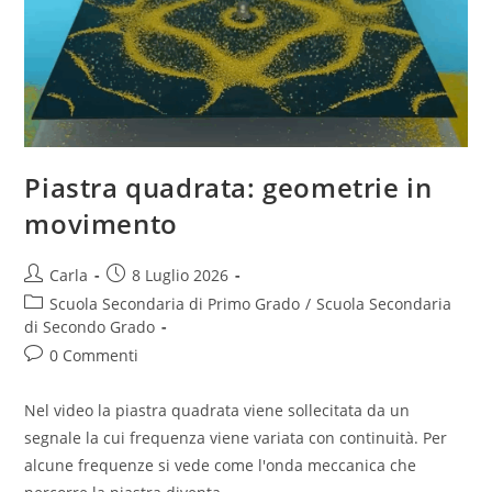
Piastra quadrata: geometrie in
movimento
Post
Post
Carla
8 Luglio 2026
author:
published:
Post
Scuola Secondaria di Primo Grado
/
Scuola Secondaria
category:
di Secondo Grado
Post
0 Commenti
comments:
Nel video la piastra quadrata viene sollecitata da un
segnale la cui frequenza viene variata con continuità. Per
alcune frequenze si vede come l'onda meccanica che