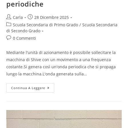
periodiche
Post
Post
Carla
28 Dicembre 2025
author:
published:
Post
Scuola Secondaria di Primo Grado
/
Scuola Secondaria
category:
di Secondo Grado
Post
0 Commenti
comments:
Mediante l'unità di azionamento è possibile sollecitare la
macchina di Shive con un movimento a una frequenza
costante.Si genera così un'onda periodica che si propaga
lungo la macchina.L'onda generata sulla…
Macchina
Continua A Leggere
di
Shive:
onde
periodiche