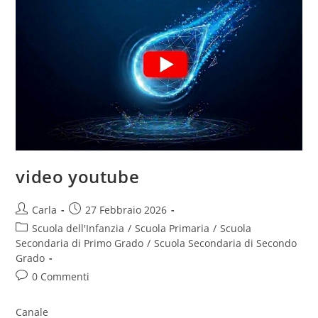
con
terminazione
fissa
video youtube
Post
Post
Carla
27 Febbraio 2026
author:
published:
Post
Scuola dell'Infanzia
/
Scuola Primaria
/
Scuola
category:
Secondaria di Primo Grado
/
Scuola Secondaria di Secondo
Grado
Post
0 Commenti
comments:
Canale