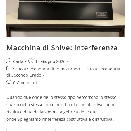
Macchina di Shive: interferenza
Post
Post
Carla
14 Giugno 2026
author:
published:
Post
Scuola Secondaria di Primo Grado
/
Scuola Secondaria
category:
di Secondo Grado
Post
0 Commenti
comments:
Quando due onde dello stesso tipo percorrono lo stesso
spazio nello stesso momento, l'onda complessiva che ne
risulta è data dalla somma algebrica delle due
onde.Spieghiamo l'interfereza costruttiva e distruttiva…