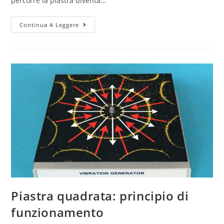
percorre la piastra diventa…
Piastra
Continua A Leggere
quadrata:
geometrie
in
movimento
Piastra quadrata: principio di
funzionamento