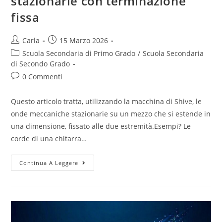
stazionarie con terminazione
fissa
Post
Post
Carla
15 Marzo 2026
author:
published:
Post
Scuola Secondaria di Primo Grado
/
Scuola Secondaria
category:
di Secondo Grado
Post
0 Commenti
comments:
Questo articolo tratta, utilizzando la macchina di Shive, le
onde meccaniche stazionarie su un mezzo che si estende in
una dimensione, fissato alle due estremità.Esempi? Le
corde di una chitarra…
Macchina
Continua A Leggere
di
Shive:
onde
stazionarie