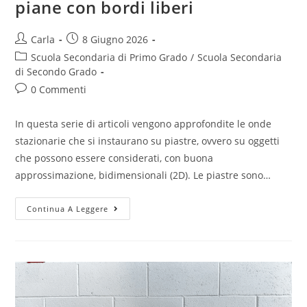
piane con bordi liberi
Post
Post
Carla
8 Giugno 2026
author:
published:
Post
Scuola Secondaria di Primo Grado
/
Scuola Secondaria
category:
di Secondo Grado
Post
0 Commenti
comments:
In questa serie di articoli vengono approfondite le onde
stazionarie che si instaurano su piastre, ovvero su oggetti
che possono essere considerati, con buona
approssimazione, bidimensionali (2D). Le piastre sono…
Onde
Continua A Leggere
stazionarie
su
piastre
piane
con