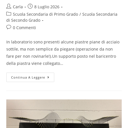
Post
Post
Carla
8 Luglio 2026
author:
published:
Post
Scuola Secondaria di Primo Grado
/
Scuola Secondaria
category:
di Secondo Grado
Post
0 Commenti
comments:
In laboratorio sono presenti alcune piastre piane di acciaio
sottile, ma non semplice da piegare (operazione da non
fare per non rovinarle!).Un supporto posto nel baricentro
della piastra viene collegato…
Piastra
Continua A Leggere
quadrata:
principio
di
funzionamento