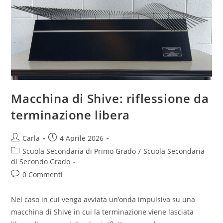
bordi
liberi
Macchina di Shive: riflessione da
terminazione libera
Post
Post
Carla
4 Aprile 2026
author:
published:
Post
Scuola Secondaria di Primo Grado
/
Scuola Secondaria
category:
di Secondo Grado
Post
0 Commenti
comments:
Nel caso in cui venga avviata un’onda impulsiva su una
macchina di Shive in cui la terminazione viene lasciata