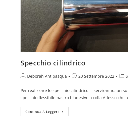
Specchio cilindrico
Post
Post
Post
Deborah Antipasqua
20 Settembre 2022
S
author:
published:
cate
Per realizzare lo specchio cilindrico ci serviranno: un 
specchio flessibile nastro biadesivo o colla Adesso che
Specchio
Continua A Leggere
cilindrico