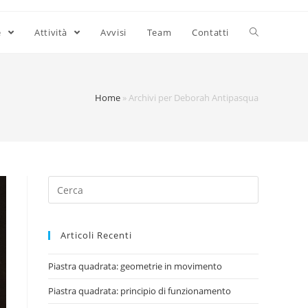
e
Attività
Avvisi
Team
Contatti
Home
»
Archivi per Deborah Antipasqua
Search
for:
Articoli Recenti
Piastra quadrata: geometrie in movimento
Piastra quadrata: principio di funzionamento