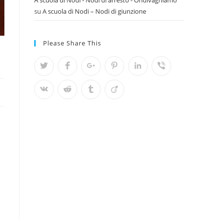
A scuola di Nodi - Nodi di arresto - Ondivaghiamo
su
A scuola di Nodi – Nodi di giunzione
Please Share This