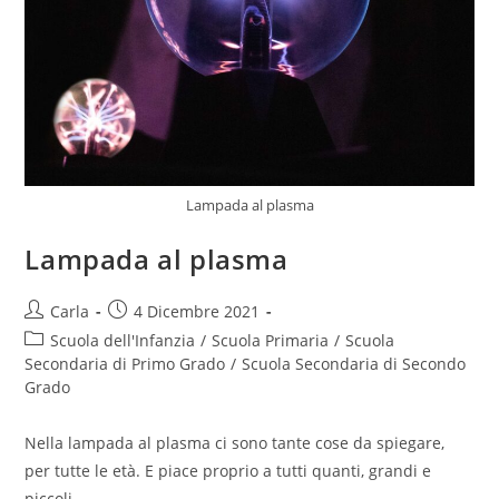
Lampada al plasma
Lampada al plasma
Post
Post
Carla
4 Dicembre 2021
author:
published:
Post
Scuola dell'Infanzia
/
Scuola Primaria
/
Scuola
category:
Secondaria di Primo Grado
/
Scuola Secondaria di Secondo
Grado
Nella lampada al plasma ci sono tante cose da spiegare,
per tutte le età. E piace proprio a tutti quanti, grandi e
piccoli.