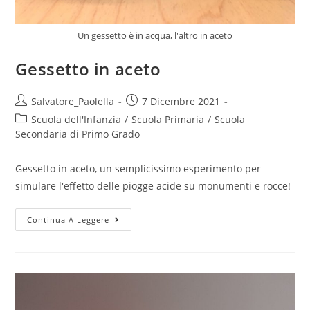
Un gessetto è in acqua, l'altro in aceto
Gessetto in aceto
Post
Post
Salvatore_Paolella
7 Dicembre 2021
author:
published:
Post
Scuola dell'Infanzia
/
Scuola Primaria
/
Scuola
category:
Secondaria di Primo Grado
Gessetto in aceto, un semplicissimo esperimento per
simulare l'effetto delle piogge acide su monumenti e rocce!
Gessetto
Continua A Leggere
in
aceto