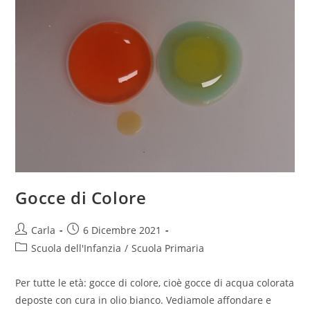
Gocce di Colore
Post
Post
Carla
6 Dicembre 2021
author:
published:
Post
Scuola dell'Infanzia
/
Scuola Primaria
category:
Per tutte le età: gocce di colore, cioè gocce di acqua colorata
deposte con cura in olio bianco. Vediamole affondare e