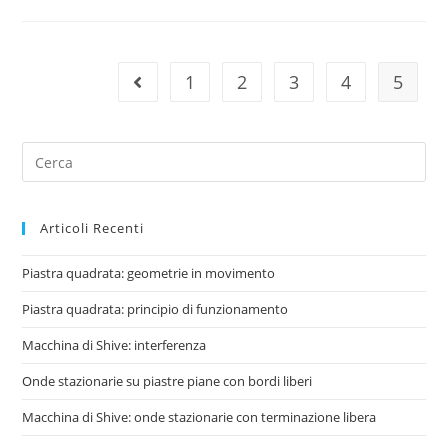
1
2
3
4
5
Vai alla pagina precedente
Search
for:
Articoli Recenti
Piastra quadrata: geometrie in movimento
Piastra quadrata: principio di funzionamento
Macchina di Shive: interferenza
Onde stazionarie su piastre piane con bordi liberi
Macchina di Shive: onde stazionarie con terminazione libera