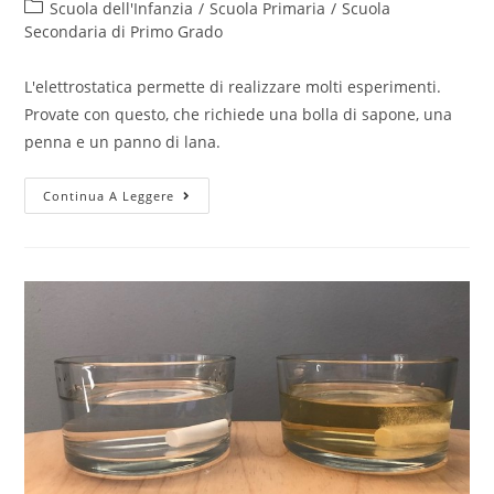
author:
published:
Post
Scuola dell'Infanzia
/
Scuola Primaria
/
Scuola
category:
Secondaria di Primo Grado
L'elettrostatica permette di realizzare molti esperimenti.
Provate con questo, che richiede una bolla di sapone, una
penna e un panno di lana.
Bolle
Continua A Leggere
di
sapone
–
Elettrostatica