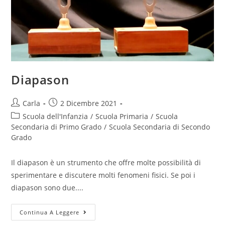
Diapason
Post
Post
Carla
2 Dicembre 2021
author:
published:
Post
Scuola dell'Infanzia
/
Scuola Primaria
/
Scuola
category:
Secondaria di Primo Grado
/
Scuola Secondaria di Secondo
Grado
Il diapason è un strumento che offre molte possibilità di
sperimentare e discutere molti fenomeni fisici. Se poi i
diapason sono due....
Diapason
Continua A Leggere