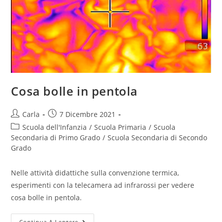
Cosa bolle in pentola
Post
Post
Carla
7 Dicembre 2021
author:
published:
Post
Scuola dell'Infanzia
/
Scuola Primaria
/
Scuola
category:
Secondaria di Primo Grado
/
Scuola Secondaria di Secondo
Grado
Nelle attività didattiche sulla convenzione termica,
esperimenti con la telecamera ad infrarossi per vedere
cosa bolle in pentola.
Cosa
Continua A Leggere