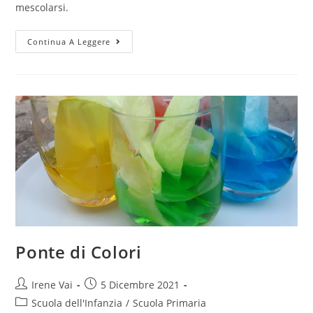
mescolarsi.
Gocce
Continua A Leggere
di
Colore
Ponte di Colori
Post
Post
Irene Vai
5 Dicembre 2021
author:
published:
Post
Scuola dell'Infanzia
/
Scuola Primaria