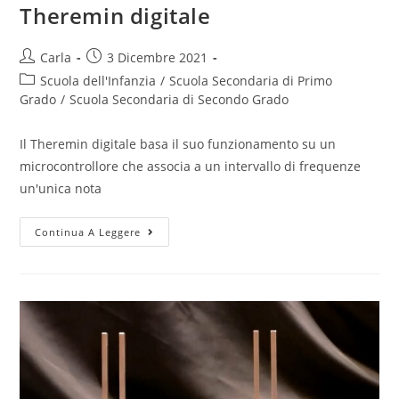
Theremin digitale
Post
Post
Carla
3 Dicembre 2021
author:
published:
Post
Scuola dell'Infanzia
/
Scuola Secondaria di Primo
category:
Grado
/
Scuola Secondaria di Secondo Grado
Il Theremin digitale basa il suo funzionamento su un
microcontrollore che associa a un intervallo di frequenze
un'unica nota
Theremin
Continua A Leggere
digitale