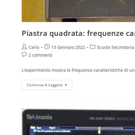
Piastra quadrata: frequenze ca
Post
Post
Post
Carla
13 Gennaio 2022
Scuola Secondaria
author:
published:
category:
Post
2 commenti
comments:
L'esperimento mostra le frequenze caratteristiche di 
Piastra
Continua A Leggere
quadrata:
frequenze
caratteristiche