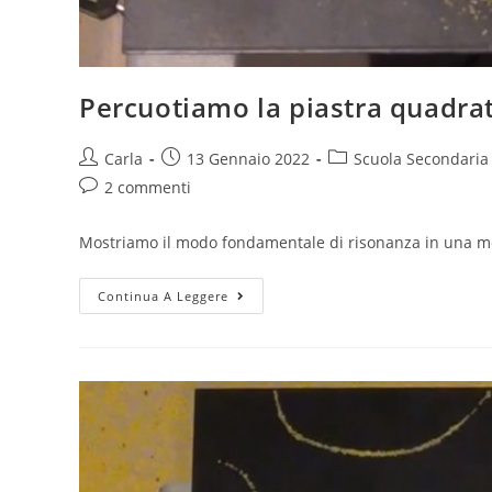
Percuotiamo la piastra quadra
Post
Post
Post
Carla
13 Gennaio 2022
Scuola Secondaria
author:
published:
category:
Post
2 commenti
comments:
Mostriamo il modo fondamentale di risonanza in una m
Percuotiamo
Continua A Leggere
la
piastra
quadrata