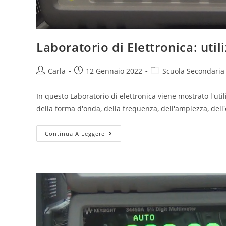
Laboratorio di Elettronica: util
Post
Post
Post
Carla
12 Gennaio 2022
Scuola Secondaria
author:
published:
category:
In questo Laboratorio di elettronica viene mostrato l'uti
della forma d'onda, della frequenza, dell'ampiezza, dell'o
Laboratorio
Continua A Leggere
di
Elettronica:
utilizzo
del
Generatore
di
Segnali