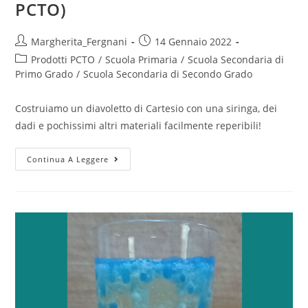
PCTO)
Post
Post
Margherita_Fergnani
14 Gennaio 2022
author:
published:
Post
Prodotti PCTO
/
Scuola Primaria
/
Scuola Secondaria di
category:
Primo Grado
/
Scuola Secondaria di Secondo Grado
Costruiamo un diavoletto di Cartesio con una siringa, dei
dadi e pochissimi altri materiali facilmente reperibili!
Diavoletto
Continua A Leggere
di
Cartesio
(prodotto
PCTO)