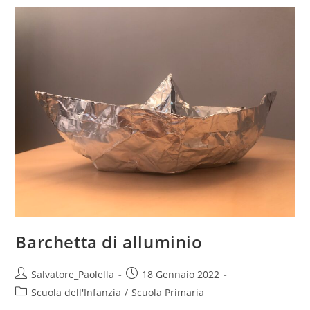
Detersivo
per
piatti
Barchetta di alluminio
Post
Post
Salvatore_Paolella
18 Gennaio 2022
author:
published:
Post
Scuola dell'Infanzia
/
Scuola Primaria
category: