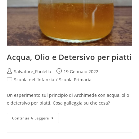
Acqua, Olio e Detersivo per piatti
Post
Post
Salvatore_Paolella
19 Gennaio 2022
author:
published:
Post
Scuola dell'Infanzia
/
Scuola Primaria
category:
Un esperimento sul principio di Archimede con acqua, olio
e detersivo per piatti. Cosa galleggia su che cosa?
Acqua,
Continua A Leggere
Olio
e