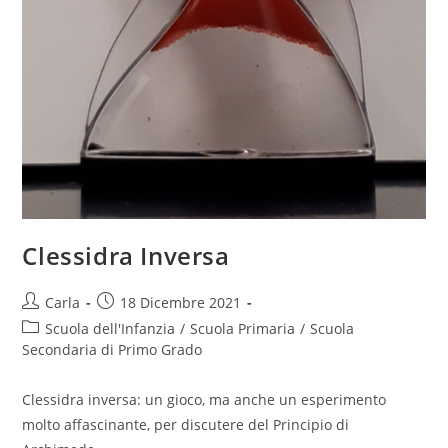
Clessidra Inversa
Post
Post
Carla
18 Dicembre 2021
author:
published:
Post
Scuola dell'Infanzia
/
Scuola Primaria
/
Scuola
category:
Secondaria di Primo Grado
Clessidra inversa: un gioco, ma anche un esperimento
molto affascinante, per discutere del Principio di