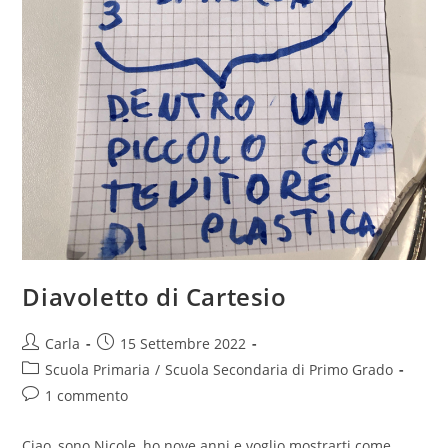
Diavoletto di Cartesio
Post
Post
Carla
15 Settembre 2022
author:
published:
Post
Scuola Primaria
/
Scuola Secondaria di Primo Grado
category:
Post
1 commento
comments:
Ciao, sono Nicole, ho nove anni e voglio mostrarti come