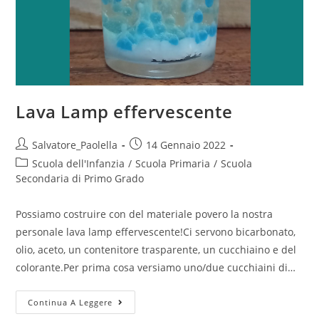
Lava Lamp effervescente
Post
Post
Salvatore_Paolella
14 Gennaio 2022
author:
published:
Post
Scuola dell'Infanzia
/
Scuola Primaria
/
Scuola
category:
Secondaria di Primo Grado
Possiamo costruire con del materiale povero la nostra
personale lava lamp effervescente!Ci servono bicarbonato,
olio, aceto, un contenitore trasparente, un cucchiaino e del
colorante.Per prima cosa versiamo uno/due cucchiaini di…
Lava
Continua A Leggere
Lamp