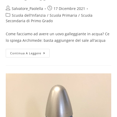
Post
Post
Salvatore_Paolella
17 Dicembre 2021
author:
published:
Post
Scuola dell'Infanzia
/
Scuola Primaria
/
Scuola
category:
Secondaria di Primo Grado
Come facciamo ad avere un uovo galleggiante in acqua? Ce
lo spiega Archimede: basta aggiungere del sale all'acqua
Uovo
Continua A Leggere
galleggiante