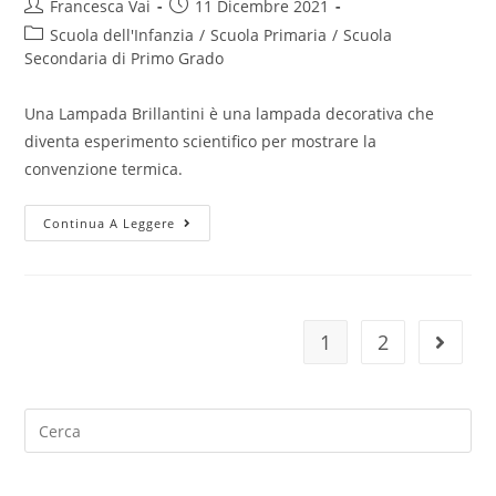
Post
Post
Francesca Vai
11 Dicembre 2021
author:
published:
Post
Scuola dell'Infanzia
/
Scuola Primaria
/
Scuola
category:
Secondaria di Primo Grado
Una Lampada Brillantini è una lampada decorativa che
diventa esperimento scientifico per mostrare la
convenzione termica.
Lampada
Continua A Leggere
Brillantini
1
2
Vai alla
Search
for: