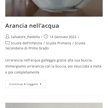
Arancia nell’acqua
Post
Post
Salvatore_Paolella
14 Gennaio 2022
author:
published:
Post
Scuola dell'Infanzia
/
Scuola Primaria
/
Scuola
category:
Secondaria di Primo Grado
Un'arancia nell'acqua galleggia grazie alla sua buccia.
Immergiamo un'arancia con la buccia, poi sbucciata a metà
e poi completamente
Arancia
Continua A Leggere
nell’acqua