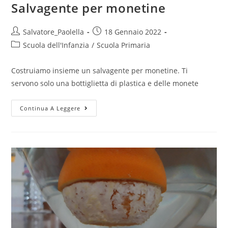
Salvagente per monetine
Post
Post
Salvatore_Paolella
18 Gennaio 2022
author:
published:
Post
Scuola dell'Infanzia
/
Scuola Primaria
category:
Costruiamo insieme un salvagente per monetine. Ti
servono solo una bottiglietta di plastica e delle monete
Salvagente
Continua A Leggere
per
monetine