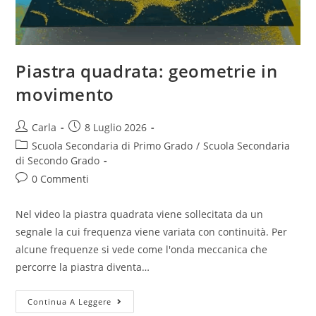
Piastra quadrata: geometrie in
movimento
Post
Post
Carla
8 Luglio 2026
author:
published:
Post
Scuola Secondaria di Primo Grado
/
Scuola Secondaria
category:
di Secondo Grado
Post
0 Commenti
comments:
Nel video la piastra quadrata viene sollecitata da un
segnale la cui frequenza viene variata con continuità. Per
alcune frequenze si vede come l'onda meccanica che
percorre la piastra diventa…
Piastra
Continua A Leggere
quadrata: