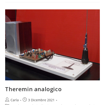
Theremin analogico
Post
Post
Carla
3 Dicembre 2021
author:
published: