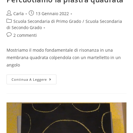
Post
Post
Carla
13 Gennaio 2022
author:
published:
Post
Scuola Secondaria di Primo Grado
/
Scuola Secondaria
category:
di Secondo Grado
Post
2 commenti
comments:
Mostriamo il modo fondamentale di risonanza in una
membrana quadrata colpendola con un martelletto in un
angolo
Percuotiamo
Continua A Leggere
la
piastra
quadrata