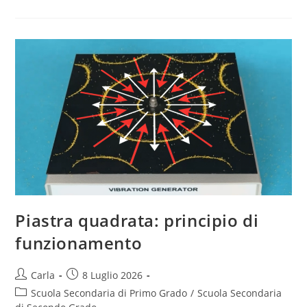
geometrie
in
movimento
Piastra quadrata: principio di
funzionamento
Post
Post
Carla
8 Luglio 2026
author:
published:
Post
Scuola Secondaria di Primo Grado
/
Scuola Secondaria
category: