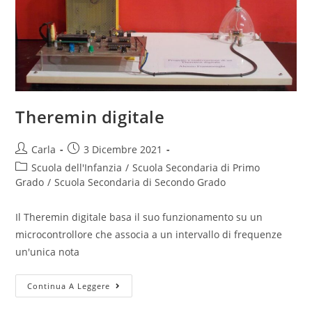
Theremin digitale
Post
Post
Carla
3 Dicembre 2021
author:
published:
Post
Scuola dell'Infanzia
/
Scuola Secondaria di Primo
category:
Grado
/
Scuola Secondaria di Secondo Grado
Il Theremin digitale basa il suo funzionamento su un
microcontrollore che associa a un intervallo di frequenze
un'unica nota
Theremin
Continua A Leggere
digitale