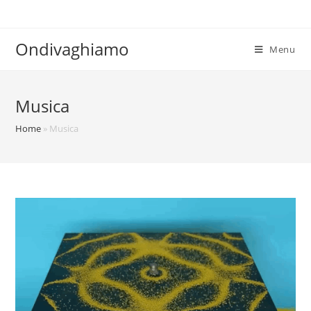
Salta
al
contenuto
Ondivaghiamo
Menu
Musica
Home
»
Musica