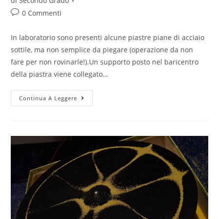
di Secondo Grado
Post
0 Commenti
comments:
In laboratorio sono presenti alcune piastre piane di acciaio
sottile, ma non semplice da piegare (operazione da non
fare per non rovinarle!).Un supporto posto nel baricentro
della piastra viene collegato…
Piastra
Continua A Leggere
quadrata:
principio
di
funzionamento