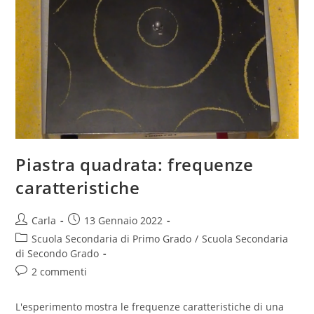
Piastra quadrata: frequenze
caratteristiche
Post
Post
Carla
13 Gennaio 2022
author:
published:
Post
Scuola Secondaria di Primo Grado
/
Scuola Secondaria
category:
di Secondo Grado
Post
2 commenti
comments:
L'esperimento mostra le frequenze caratteristiche di una