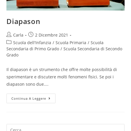
Diapason
Post
Post
Carla
2 Dicembre 2021
author:
published:
Post
Scuola dell'Infanzia
/
Scuola Primaria
/
Scuola
category:
Secondaria di Primo Grado
/
Scuola Secondaria di Secondo
Grado
Il diapason è un strumento che offre molte possibilità di
sperimentare e discutere molti fenomeni fisici. Se poi i
diapason sono due....
Diapason
Continua A Leggere
Search