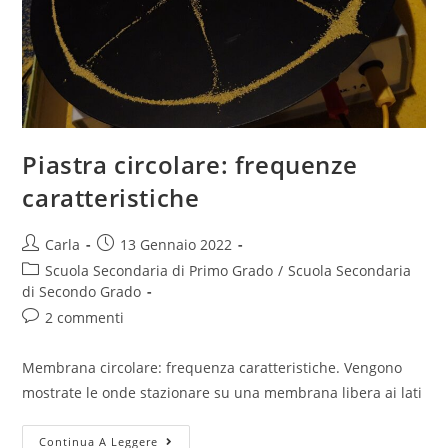
Piastra circolare: frequenze
caratteristiche
Post
Post
Carla
13 Gennaio 2022
author:
published:
Post
Scuola Secondaria di Primo Grado
/
Scuola Secondaria
category:
di Secondo Grado
Post
2 commenti
comments:
Membrana circolare: frequenza caratteristiche. Vengono
mostrate le onde stazionare su una membrana libera ai lati
Piastra
Continua A Leggere