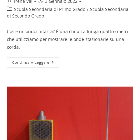
Post
Post
Irene Vai
3 Gennaio 2022
author:
published:
Post
Scuola Secondaria di Primo Grado
/
Scuola Secondaria
category:
di Secondo Grado
Cos'è un'ondochitarra? È una chitarra lunga quattro metri
che utilizziamo per mostrare le onde stazionarie su una
corda.
Ondochitarra
Continua A Leggere