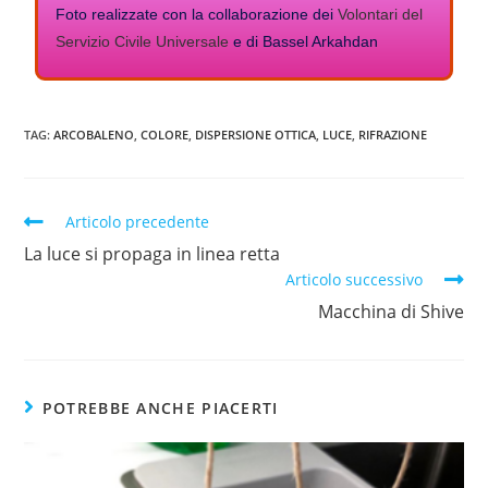
Foto realizzate con la collaborazione dei
Volontari del
Servizio Civile Universale
e di Bassel Arkahdan
TAG:
ARCOBALENO
,
COLORE
,
DISPERSIONE OTTICA
,
LUCE
,
RIFRAZIONE
Articolo precedente
La luce si propaga in linea retta
Articolo successivo
Macchina di Shive
POTREBBE ANCHE PIACERTI