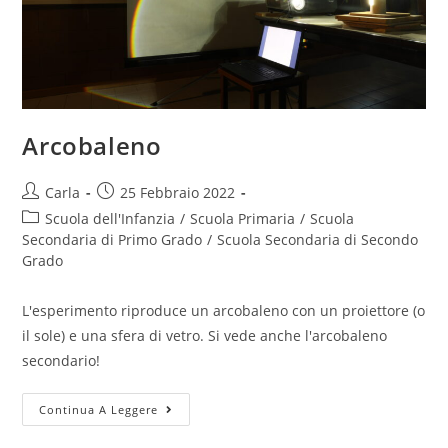
Arcobaleno
Post
Post
Carla
25 Febbraio 2022
author:
published:
Post
Scuola dell'Infanzia
/
Scuola Primaria
/
Scuola
category:
Secondaria di Primo Grado
/
Scuola Secondaria di Secondo
Grado
L'esperimento riproduce un arcobaleno con un proiettore (o
il sole) e una sfera di vetro. Si vede anche l'arcobaleno
secondario!
Arcobaleno
Continua A Leggere