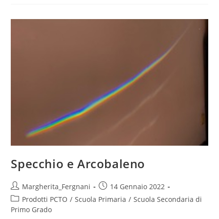
Specchio e Arcobaleno
Post
Post
Margherita_Fergnani
14 Gennaio 2022
author:
published:
Post
Prodotti PCTO
/
Scuola Primaria
/
Scuola Secondaria di
category:
Primo Grado