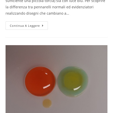
sufficiente una piccola torcia) sia con luce blu. Per scoprire
la differenza tra pennarelli normali ed evidenziatori
realizzando disegni che cambiano a…
Ultravioletti
Continua A Leggere
:
disegno
con
gli
evidenziatori