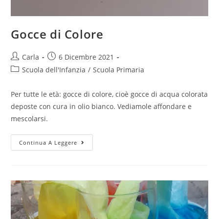
Gocce di Colore
Post
Post
Carla
6 Dicembre 2021
author:
published:
Post
Scuola dell'Infanzia
/
Scuola Primaria
category:
Per tutte le età: gocce di colore, cioè gocce di acqua colorata
deposte con cura in olio bianco. Vediamole affondare e
mescolarsi.
Gocce
Continua A Leggere
di
Colore