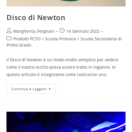
Disco di Newton
Post
Post
Margherita_Fergnani
14 Gennaio 2022
author:
published:
Post
Prodotti PCTO
/
Scuola Primaria
/
Scuola Secondaria di
category:
Primo Grado
Il Disco di Newton è un modo molto semplice per vedere
come il nostro occhio possa essere tratto in inganno. In
questo articolo ti insegniamo come costruirne uno.
Disco
Continua A Leggere
di
Newton