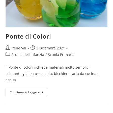
Ponte di Colori
Post
Post
Irene Vai
5 Dicembre 2021
author:
published:
Post
Scuola dell'Infanzia
/
Scuola Primaria
category:
Il Ponte di colori richiede materiali molto semplici:
colorante giallo, rosso e blu; bicchieri, carta da cucina e
acqua
Ponte
Continua A Leggere
di
Colori