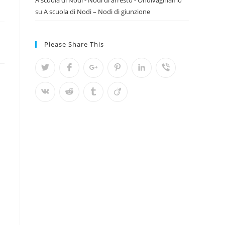
A scuola di Nodi - Nodi di arresto - Ondivaghiamo
su
A scuola di Nodi – Nodi di giunzione
Please Share This