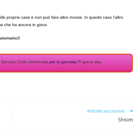
le proprie case e non può fare altre mosse. In questo caso l’altro
ne che ha ancora in gioco.
atematici
!
 Servizio Civile Universale
per la giornata
Pi greco day
Articolo successivo
Shisi