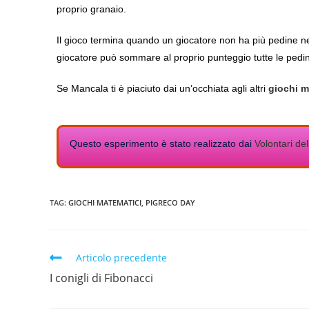
proprio granaio.
Il gioco termina quando un giocatore non ha più pedine nel
giocatore può sommare al proprio punteggio tutte le pedi
Se Mancala ti è piaciuto dai un’occhiata agli altri
giochi m
Questo esperimento è stato realizzato dai
Volontari del
TAG:
GIOCHI MATEMATICI
,
PIGRECO DAY
Articolo precedente
I conigli di Fibonacci