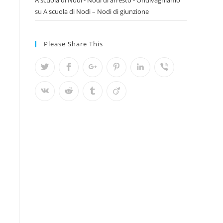
A scuola di Nodi - Nodi di arresto - Ondivaghiamo
su
A scuola di Nodi – Nodi di giunzione
Please Share This