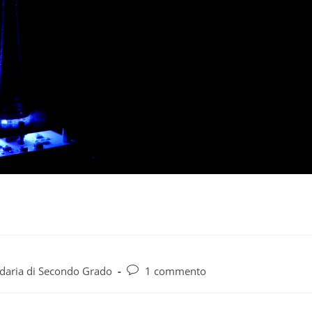
daria di Secondo Grado
1 commento